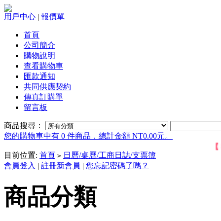
用戶中心
|
報價單
首頁
公司簡介
購物說明
查看購物車
匯款通知
共同供應契約
傳真訂購單
留言板
商品搜尋：
您的購物車中有 0 件商品，總計金額 NT0.00元。
【 歡
目前位置:
首頁
日曆/桌曆/工商日誌/支票簿
>
會員登入
|
註冊新會員
|
您忘記密碼了嗎？
商品分類