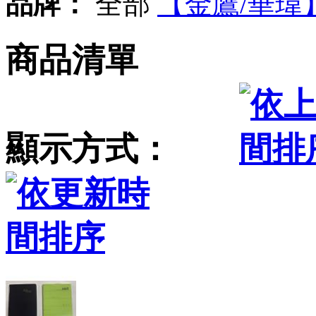
品牌：
全部
【金鷹/華瑋
商品清單
顯示方式：