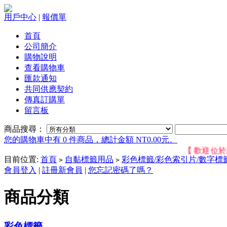
用戶中心
|
報價單
首頁
公司簡介
購物說明
查看購物車
匯款通知
共同供應契約
傳真訂購單
留言板
商品搜尋：
您的購物車中有 0 件商品，總計金額 NT0.00元。
【 歡迎位於新竹
目前位置:
首頁
自黏標籤用品
彩色標籤/彩色索引片/數字標
>
>
會員登入
|
註冊新會員
|
您忘記密碼了嗎？
商品分類
彩色標籤