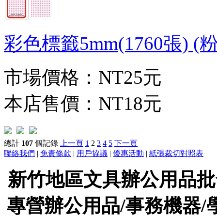
彩色標籤5mm(1760張) (粉紅
市場價格：
NT25元
本店售價：
NT18元
總計
107
個記錄
上一頁
1
2
3
4
5
下一頁
聯絡我們
|
免責條款
|
用戶協議
|
優惠活動
|
紙張裁切對照表
新竹地區文具辦公用品批
專營辦公用品/事務機器/