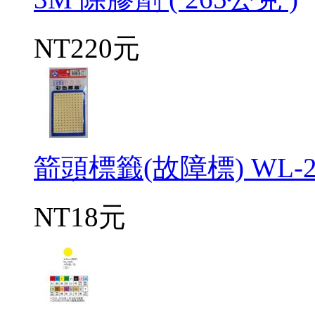
NT220元
箭頭標籤(故障標) WL-22
NT18元