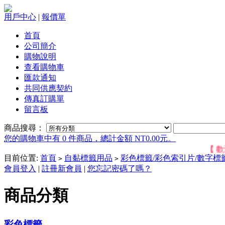
用戶中心
|
報價單
首頁
公司簡介
購物說明
查看購物車
匯款通知
共同供應契約
傳真訂購單
留言板
商品搜尋：
您的購物車中有 0 件商品，總計金額 NT0.00元。
【 歡迎位
目前位置:
首頁
自黏標籤用品
彩色標籤/彩色索引片/數字標
>
>
會員登入
|
註冊新會員
|
您忘記密碼了嗎？
商品分類
彩色標籤