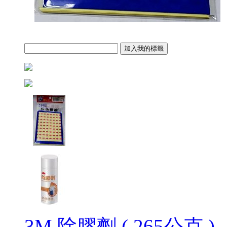
3M 除膠劑 ( 265公克 )